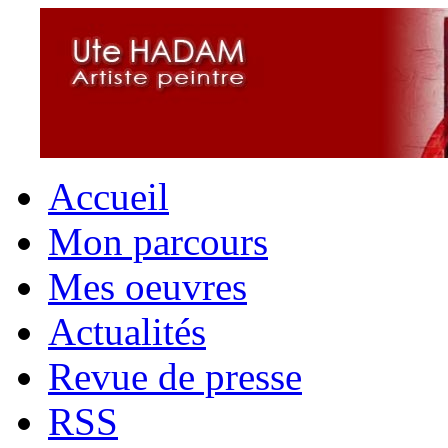
Accueil
Mon parcours
Mes oeuvres
Actualités
Revue de presse
RSS