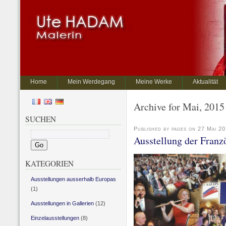
Home
Mein Werdegang
Meine Werke
Aktualität
Archive for Mai, 2015
SUCHEN
Published by pages on 27 Mai 2
Ausstellung der Franzö
KATEGORIEN
Ausstellungen ausserhalb Europas
(1)
Ausstellungen in Gallerien
(12)
Einzelausstellungen
(8)