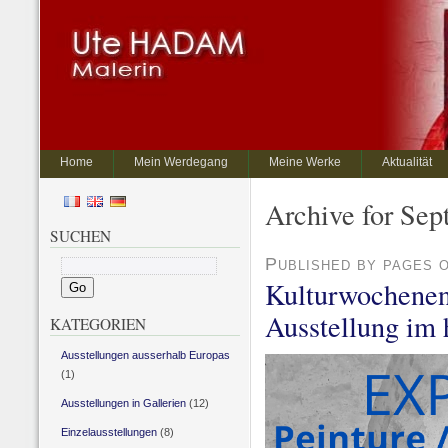
Home
Mein Werdegang
Meine Werke
Aktualität
Archive for Sep
SUCHEN
Published by pages 
Kulturwochenen
Ausstellung im h
KATEGORIEN
Ausstellungen ausserhalb Europas
(1)
Ausstellungen in Gallerien
(12)
Einzelausstellungen
(8)