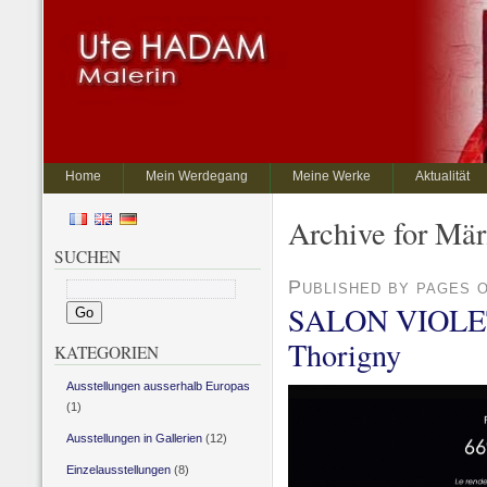
Home
Mein Werdegang
Meine Werke
Aktualität
Archive for Mär
SUCHEN
Published by pages 
SALON VIOLET 
Thorigny
KATEGORIEN
Ausstellungen ausserhalb Europas
(1)
Ausstellungen in Gallerien
(12)
Einzelausstellungen
(8)