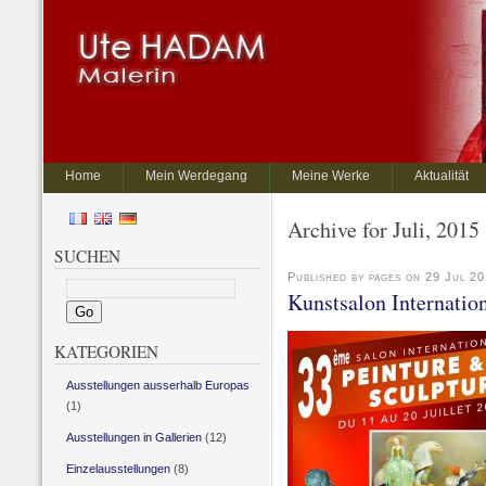
Home
Mein Werdegang
Meine Werke
Aktualität
Archive for Juli, 2015
SUCHEN
Published by pages on 29 Jul 2
Kunstsalon Internation
KATEGORIEN
Ausstellungen ausserhalb Europas
(1)
Ausstellungen in Gallerien
(12)
Einzelausstellungen
(8)