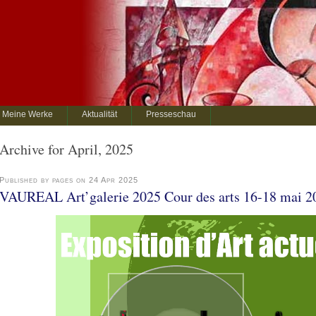
Meine Werke
Aktualität
Presseschau
Archive for April, 2025
Published by pages on 24 Apr 2025
VAUREAL Art’galerie 2025 Cour des arts 16-18 mai 2