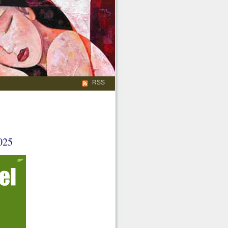
RSS
025