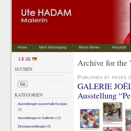
Home
Mein Werdegang
Meine Werke
Aktualität
Archive for the 
SUCHEN
Published by pages 
GALERIE JOË
Ausstellung “P
KATEGORIEN
Ausstellungen ausserhalb Europas
(1)
Ausstellungen in Gallerien
(12)
Einzelausstellungen
(8)