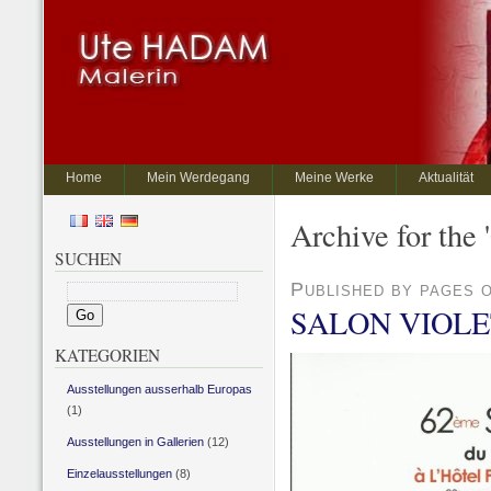
Home
Mein Werdegang
Meine Werke
Aktualität
Archive for the
SUCHEN
Published by pages 
SALON VIOLET 2
KATEGORIEN
Ausstellungen ausserhalb Europas
(1)
Ausstellungen in Gallerien
(12)
Einzelausstellungen
(8)