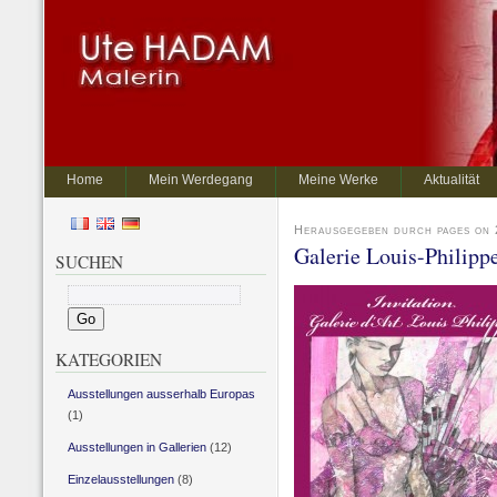
Home
Mein Werdegang
Meine Werke
Aktualität
Herausgegeben durch pages on 
Galerie Louis-Philipp
SUCHEN
KATEGORIEN
Ausstellungen ausserhalb Europas
(1)
Ausstellungen in Gallerien
(12)
Einzelausstellungen
(8)