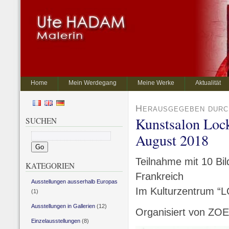
Home
Mein Werdegang
Meine Werke
Aktualität
Herausgegeben durch
Kunstsalon Loc
SUCHEN
August 2018
Teilnahme mit 10 Bi
KATEGORIEN
Frankreich
Ausstellungen ausserhalb Europas
Im Kulturzentrum “
(1)
Ausstellungen in Gallerien
(12)
Organisiert von ZO
Einzelausstellungen
(8)