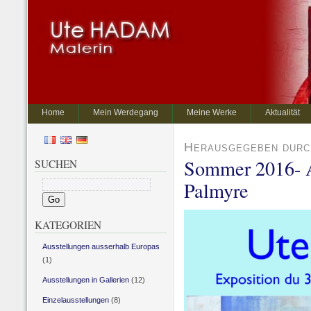
Home
Mein Werdegang
Meine Werke
Aktualität
Herausgegeben durc
Sommer 2016- 
SUCHEN
Palmyre
KATEGORIEN
Ausstellungen ausserhalb Europas
(1)
Ausstellungen in Gallerien
(12)
Einzelausstellungen
(8)