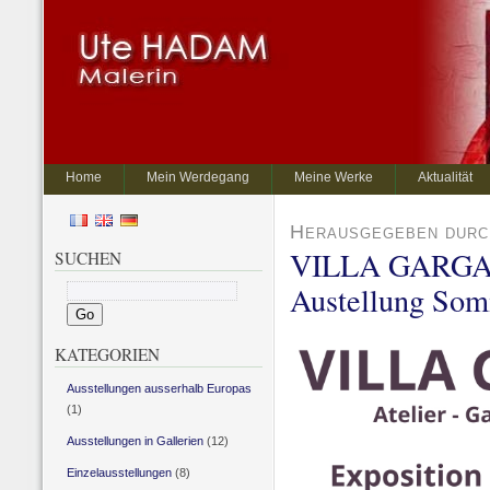
Home
Mein Werdegang
Meine Werke
Aktualität
Herausgegeben durch
VILLA GARGA
SUCHEN
Austellung So
KATEGORIEN
Ausstellungen ausserhalb Europas
(1)
Ausstellungen in Gallerien
(12)
Einzelausstellungen
(8)