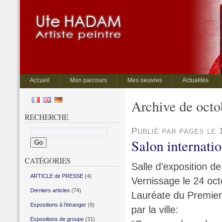
Accueil
Mon parcours
Mes oeuvres
Actualités
Archive de octo
RECHERCHE
Publié par pages le
Salon internatio
CATÉGORIES
Salle d’exposition d
ARTICLE de PRESSE
(4)
Vernissage le 24 oc
Derniers articles
(74)
Lauréate du Premier 
Expositions à l'étranger
(9)
par la ville:
Expositions de groupe
(31)