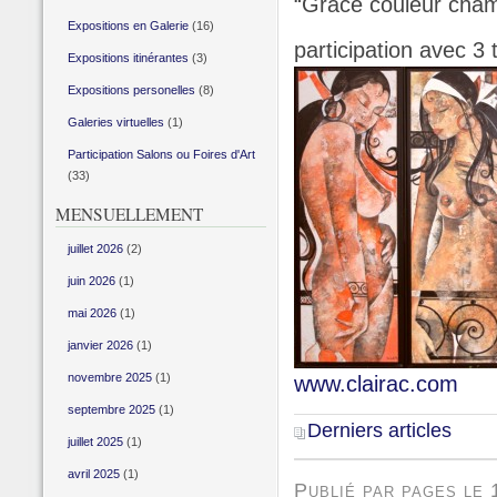
“Grace couleur cham
Expositions en Galerie
(16)
participation avec 3 
Expositions itinérantes
(3)
Expositions personelles
(8)
Galeries virtuelles
(1)
Participation Salons ou Foires d'Art
(33)
MENSUELLEMENT
juillet 2026
(2)
juin 2026
(1)
mai 2026
(1)
janvier 2026
(1)
novembre 2025
(1)
www.clairac.com
septembre 2025
(1)
Derniers articles
juillet 2025
(1)
avril 2025
(1)
Publié par pages le