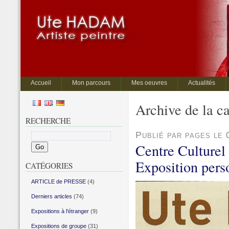
Accueil
Mon parcours
Mes oeuvres
Actualités
Archive de la 
RECHERCHE
Publié par pages le 
Centre Culturel
Exposition pers
CATÉGORIES
ARTICLE de PRESSE
(4)
Derniers articles
(74)
Expositions à l'étranger
(9)
Expositions de groupe
(31)