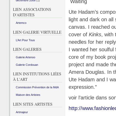
Waiting
décembre 2008
(1)
LIEN ASSOCIATIONS
Ute Hadam’s composi
D'ARTISTES
light and dark on all
Artemco
canvas. I reached out
LIEN GALERIE VIRTUELLE
cover of
Kinks
, with
L’Art Pour Tous
needles for her repl
I wanted her soulful
LIEN GALERIES
core of my book proj
Galerie Artenoo
project and made th
Galerie Cordouan
Amera Douglas. In t
LIEN INSTITUTIONS LIÉES
Ute Hadam and I wan
À L'ART
expression.”
Commission Prévention de la MdA
Maison des Artistes
voir l’article dans son
LIEN SITES ARTISTES
http://www.fashionl
Artmajeur