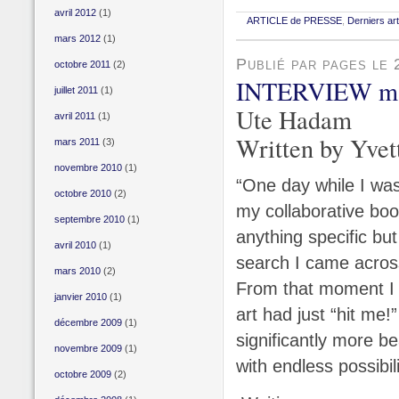
avril 2012
(1)
ARTICLE de PRESSE
,
Derniers art
mars 2012
(1)
Publié par pages le
octobre 2011
(2)
INTERVIEW mag
juillet 2011
(1)
Ute Hadam
avril 2011
(1)
Written by Yve
mars 2011
(3)
novembre 2010
(1)
“One day while I was
octobre 2010
(2)
my collaborative boo
septembre 2010
(1)
anything specific but
avril 2010
(1)
search I came across
mars 2010
(2)
From that moment I 
janvier 2010
(1)
art had just “hit me
décembre 2009
(1)
significantly more bea
novembre 2009
(1)
with endless possibi
octobre 2009
(2)