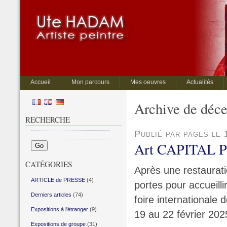
Accueil
Mon parcours
Mes oeuvres
Actualités
Archive de déc
RECHERCHE
Publié par pages le
Art CAPITAL Par
CATÉGORIES
Après une restaurat
ARTICLE de PRESSE
(4)
portes pour accueill
Derniers articles
(74)
foire internationale
Expositions à l'étranger
(9)
19 au 22 février 202
Expositions de groupe
(31)