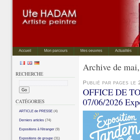
Accueil
Mon parcours
Mes oeuvres
Actualités
Archive de mai,
RECHERCHE
Publié par pages le 
OFFICE DE TO
07/06/2026 Exp
CATÉGORIES
ARTICLE de PRESSE
(4)
Derniers articles
(74)
Expositions à l'étranger
(9)
Expositions de groupe
(31)