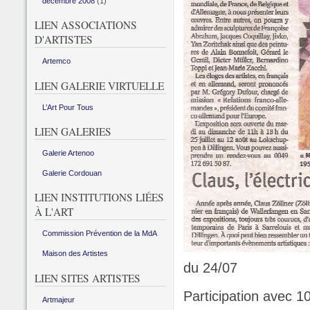
décembre 2008
(1)
LIEN ASSOCIATIONS
D'ARTISTES
Artemco
LIEN GALERIE VIRTUELLE
L’Art Pour Tous
LIEN GALERIES
Galerie Artenoo
Galerie Cordouan
LIEN INSTITUTIONS LIÉES
À L'ART
Commission Prévention de la MdA
Maison des Artistes
du 24/07
LIEN SITES ARTISTES
Participation avec 1
Artmajeur