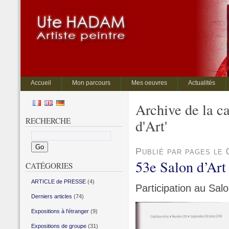
Accueil
Mon parcours
Mes oeuvres
Actualités
Archive de la ca
RECHERCHE
d'Art'
Publié par pages le
53e Salon d’Art 
CATÉGORIES
ARTICLE de PRESSE
(4)
Participation au Sa
Derniers articles
(74)
Expositions à l'étranger
(9)
Expositions de groupe
(31)