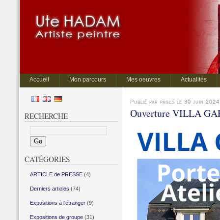
Accueil
Mon parcours
Mes oeuvres
Actualités
Publié par pages le 30 juin 2024
Ouverture VILLA GARG
RECHERCHE
CATÉGORIES
ARTICLE de PRESSE
(4)
Derniers articles
(74)
Expositions à l'étranger
(9)
Expositions de groupe
(31)