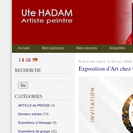
Accueil
Mon parcours
Mes oeuvres
Actualités
Publié par pages le 19 nov 2024
Exposition d’Art ch
RECHERCHE
CATÉGORIES
ARTICLE de PRESSE
(4)
Derniers articles
(74)
Expositions à l'étranger
(9)
Expositions de groupe
(31)